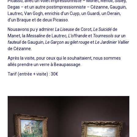
Picasso, avec un volet impressionniste – Monet, Renoir, Sisley,
Degas – et un autre postimpressionniste – Cézanne, Gauguin,
Lautrec, Van Gogh, enrichis d’un Cuyp, un Guardi, un Derain,
d’un Braque et de deux Picasso.
Nousavons pu y admirer
La Liseuse
de Corot,
Le Suicidé
de
Manet, la
Messaline
de Lautrec,
L’offrande
et
Tournesols sur un
fauteuil
de Gauguin,
Le Garçon au gilet rouge
et
Le Jardinier Vallier
de Cézanne.
Après la visite, pour ceux qui le souhaitaient, nous sommes
allés prendre un verre à Beaupassage.
Tarif (entrée + visite) : 30€