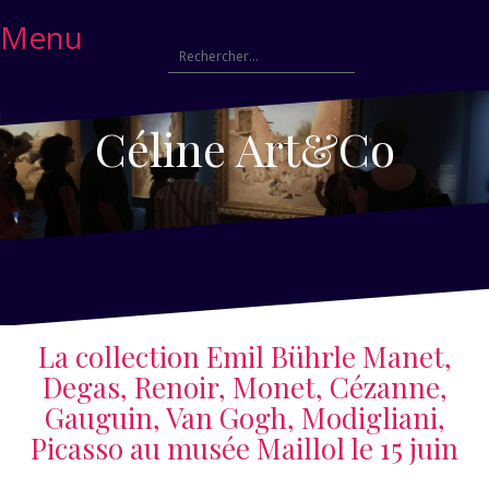
Menu
Céline Art&Co
La collection Emil Bührle Manet,
Degas, Renoir, Monet, Cézanne,
Gauguin, Van Gogh, Modigliani,
Picasso au musée Maillol le 15 juin