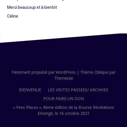
Merci beaucoup et à bientôt
Céline
Fièrement propulsé par WordPress
|
Thème
Oblique
par
Themeisle
BIENVENUE
LES VISITES PASSEES/ ARCHIVES
POUR FAIRE UN DON
« Fires Places », 8ème édition de la Bourse Révélations
Emerige, le 16 octobre 2021